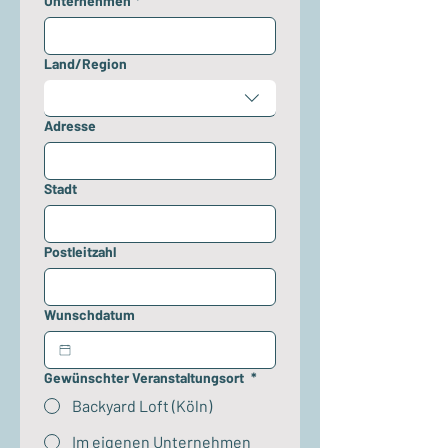
Unternehmen
*
Mehrzeilige Adresse
Land/Region
Adresse
Stadt
Postleitzahl
Wunschdatum
Gewünschter Veranstaltungsort
*
Backyard Loft (Köln)
Im eigenen Unternehmen